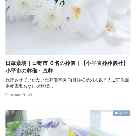
日華斎場｜日野市 ６名の葬儀｜【小平直葬葬儀社】
小平市の葬儀・直葬
施行させていただいた葬儀事例 項目詳細参列人数６人ご宗派無
宗教斎場名なし火葬場...
2026年2月21日
小平市