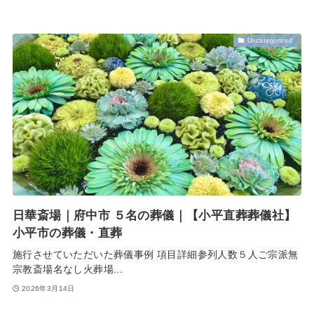
Uncategorized
日華斎場｜府中市 ５名の葬儀｜【小平直葬葬儀社】
小平市の葬儀・直葬
施行させていただいた葬儀事例 項目詳細参列人数５人ご宗派無
宗教斎場名なし火葬場...
2026年3月14日