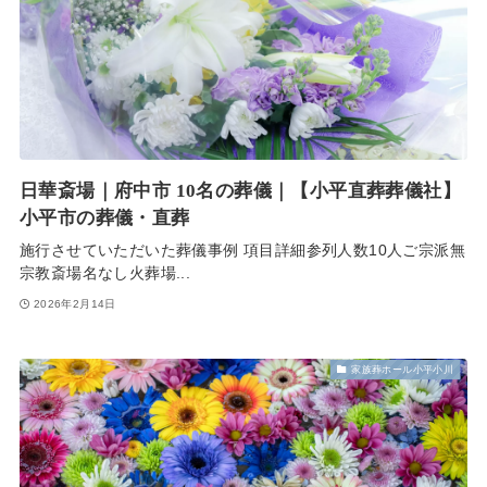
日華斎場｜府中市 10名の葬儀｜【小平直葬葬儀社】
小平市の葬儀・直葬
施行させていただいた葬儀事例 項目詳細参列人数10人ご宗派無
宗教斎場名なし火葬場...
2026年2月14日
家族葬ホール小平小川