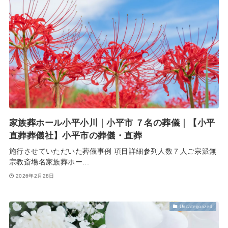
家族葬ホール小平小川｜小平市 ７名の葬儀｜【小平
直葬葬儀社】小平市の葬儀・直葬
施行させていただいた葬儀事例 項目詳細参列人数７人ご宗派無
宗教斎場名家族葬ホー...
2026年2月28日
Uncategorized