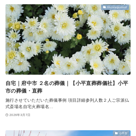
Uncategorized
自宅｜府中市 ２名の葬儀｜【小平直葬葬儀社】小平
市の葬儀・直葬
施行させていただいた葬儀事例 項目詳細参列人数２人ご宗派仏
式斎場名自宅火葬場名...
2026年3月7日
小平市