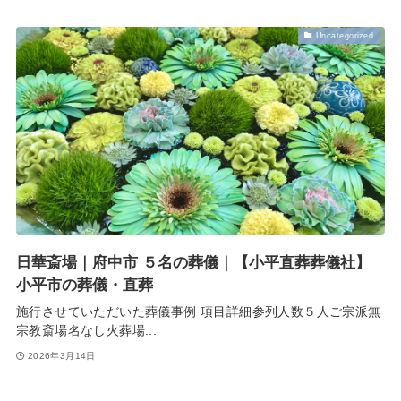
Uncategorized
日華斎場｜府中市 ５名の葬儀｜【小平直葬葬儀社】
小平市の葬儀・直葬
施行させていただいた葬儀事例 項目詳細参列人数５人ご宗派無
宗教斎場名なし火葬場...
2026年3月14日