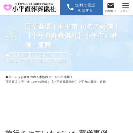
無料で電話
相談する
お問合せ
メニュー
日華斎場｜府中市 10名の葬儀｜
2026
【小平直葬葬儀社】小平市の葬
7/21
儀・直葬
お客様の声
家族葬ホール小平小川
2026年5月9日
2026年7月21日
ホーム
お客様の声
家族葬ホール小平小川
日華斎場｜府中市 10名の葬儀｜【小平直葬葬儀社】小平市の葬儀・直葬