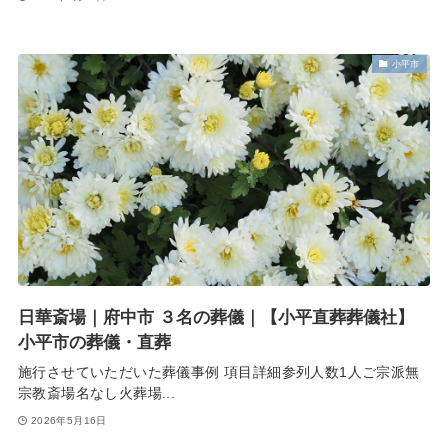
小平市
日華斎場｜府中市 ３名の葬儀｜【小平直葬葬儀社】
小平市の葬儀・直葬
施行させていただいた葬儀事例 項目詳細参列人数1人ご宗派無
宗教斎場名なし火葬場...
2026年5月16日