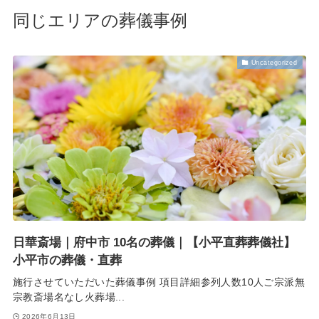
同じエリアの葬儀事例
Uncategorized
日華斎場｜府中市 10名の葬儀｜【小平直葬葬儀社】
小平市の葬儀・直葬
施行させていただいた葬儀事例 項目詳細参列人数10人ご宗派無
宗教斎場名なし火葬場...
2026年6月13日