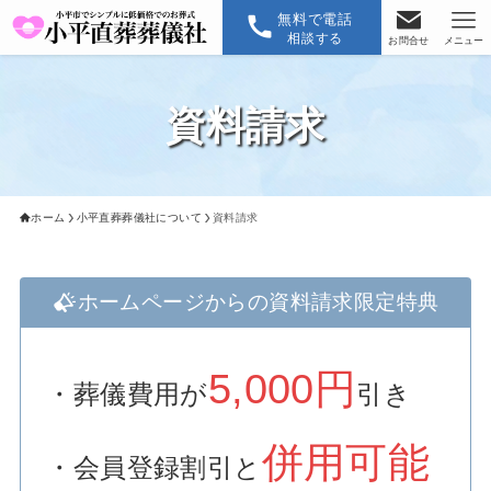
無料で電話
相談する
お問合せ
メニュー
資料請求
ホーム
小平直葬葬儀社について
資料請求
ホームページからの資料請求限定特典
5,000円
・葬儀費用が
引き
併用可能
・会員登録割引と