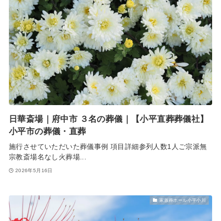
日華斎場｜府中市 ３名の葬儀｜【小平直葬葬儀社】
小平市の葬儀・直葬
施行させていただいた葬儀事例 項目詳細参列人数1人ご宗派無
宗教斎場名なし火葬場...
2026年5月16日
家族葬ホール小平小川