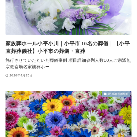
家族葬ホール小平小川｜小平市 10名の葬儀｜【小平
直葬葬儀社】小平市の葬儀・直葬
施行させていただいた葬儀事例 項目詳細参列人数10人ご宗派無
宗教斎場名家族葬ホー...
2026年4月25日
Uncategorized