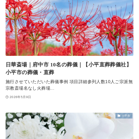
日華斎場｜府中市 10名の葬儀｜【小平直葬葬儀社】
小平市の葬儀・直葬
施行させていただいた葬儀事例 項目詳細参列人数10人ご宗派無
宗教斎場名なし火葬場...
2026年5月9日
小平市