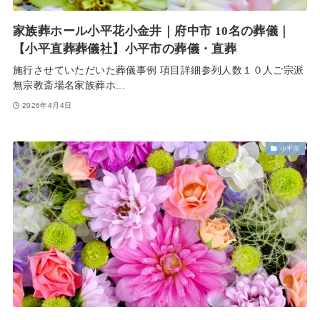
家族葬ホール小平花小金井｜府中市 10名の葬儀｜
【小平直葬葬儀社】小平市の葬儀・直葬
施行させていただいた葬儀事例 項目詳細参列人数１０人ご宗派
無宗教斎場名家族葬ホ...
2026年4月4日
小平市