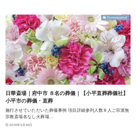
Uncategorized
日華斎場｜府中市 ８名の葬儀｜【小平直葬葬儀社】
小平市の葬儀・直葬
施行させていただいた葬儀事例 項目詳細参列人数８人ご宗派無
宗教斎場名なし火葬場...
2026年5月30日