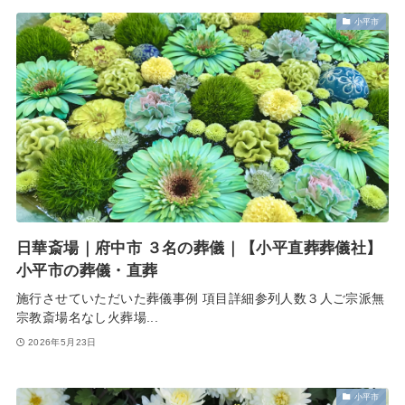
小平市
日華斎場｜府中市 ３名の葬儀｜【小平直葬葬儀社】
小平市の葬儀・直葬
施行させていただいた葬儀事例 項目詳細参列人数３人ご宗派無
宗教斎場名なし火葬場...
2026年5月23日
小平市