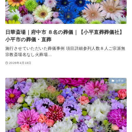
日華斎場｜府中市 ８名の葬儀｜【小平直葬葬儀社】
小平市の葬儀・直葬
施行させていただいた葬儀事例 項目詳細参列人数８人ご宗派無
宗教斎場名なし火葬場...
2026年4月18日
小平市