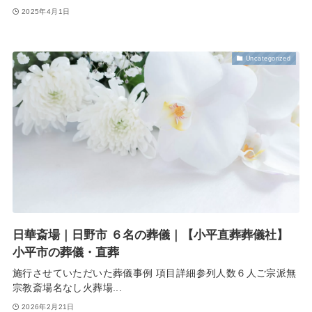
2025年4月1日
Uncategorized
日華斎場｜日野市 ６名の葬儀｜【小平直葬葬儀社】
小平市の葬儀・直葬
施行させていただいた葬儀事例 項目詳細参列人数６人ご宗派無
宗教斎場名なし火葬場...
2026年2月21日