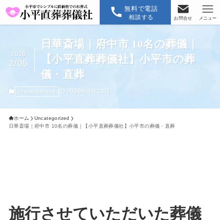
無料で電話
相談する
お問合せ
メニュー
日華斎場｜府中市 10名の葬儀｜
2026
【小平直葬葬儀社】小平市の葬
2/05
儀・直葬
2026年6月13日
Uncategorized
ホーム
Uncategorized
日華斎場｜府中市 10名の葬儀｜【小平直葬葬儀社】小平市の葬儀・直葬
施行させていただいた葬儀