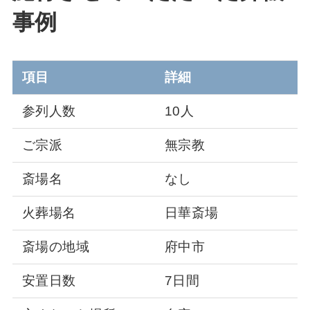
事例
項目
詳細
参列人数
10人
ご宗派
無宗教
斎場名
なし
火葬場名
日華斎場
斎場の地域
府中市
安置日数
7日間