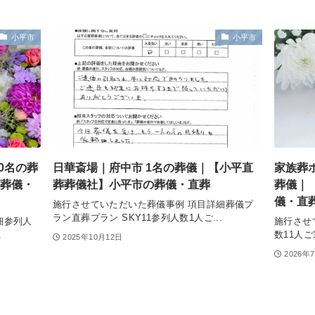
小平市
小平市
0名の葬
日華斎場｜府中市 1名の葬儀｜【小平直
家族葬
葬儀・
葬葬儀社】小平市の葬儀・直葬
葬儀｜
儀・直
施行させていただいた葬儀事例 項目詳細葬儀プ
ラン直葬プラン SKY11参列人数1人ご...
細参列人
施行させ
.
数11人ご
2025年10月12日
2026年