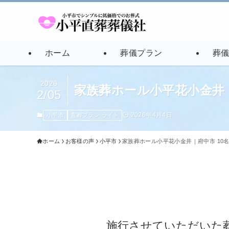
ホーム
葬儀プラン
葬
2026
家族葬ホール小平花小金井
2/05
2026年4月4日
小平市
直葬プラン ライト
ホーム
お客様の声
小平市
家族葬ホール小平花小金井｜府中市 10
施行させていただいた