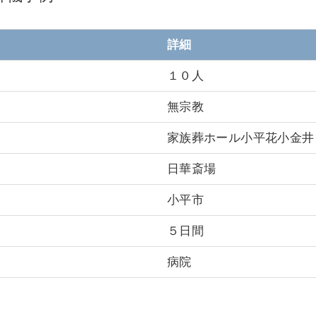
詳細
１０人
無宗教
家族葬ホール小平花小金井
日華斎場
小平市
５日間
病院