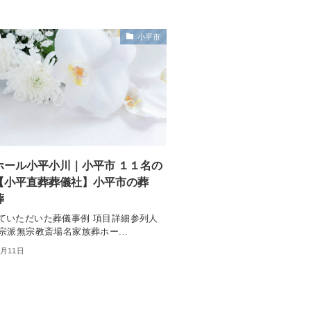
小平市
ホール小平小川｜小平市 １１名の
【小平直葬葬儀社】小平市の葬
葬
ていただいた葬儀事例 項目詳細参列人
宗派無宗教斎場名家族葬ホー...
7月11日