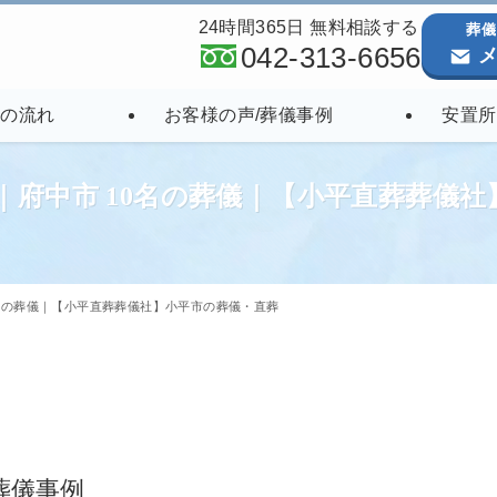
24時間365日 無料相談する
葬儀
042-313-6656
メ
儀の流れ
お客様の声/葬儀事例
安置所
｜府中市 10名の葬儀｜【小平直葬葬儀
名の葬儀｜【小平直葬葬儀社】小平市の葬儀・直葬
葬儀事例