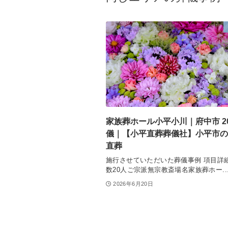
家族葬ホール小平小川｜府中市 2
儀｜【小平直葬葬儀社】小平市の
直葬
施行させていただいた葬儀事例 項目詳
数20人ご宗派無宗教斎場名家族葬ホー..
2026年6月20日