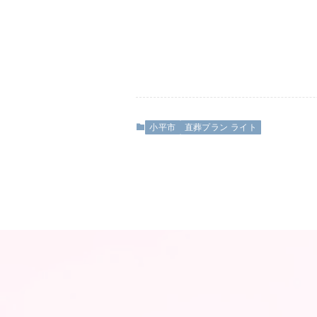
小平市
直葬プラン ライト