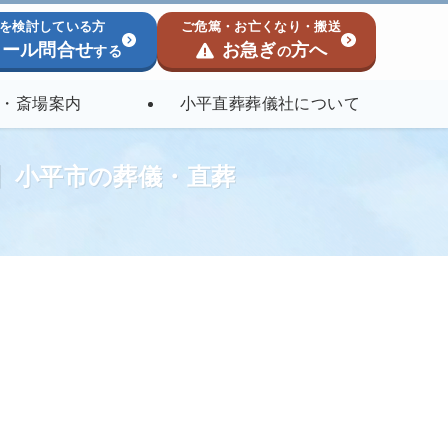
を検討している方
ご危篤・お亡くなり・搬送
ール問合せ
お急ぎ
方へ
する
の
・斎場案内
小平直葬葬儀社について
社】小平市の葬儀・直葬