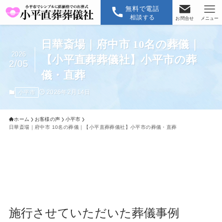
無料で電話
相談する
お問合せ
メニュー
日華斎場｜府中市 10名の葬儀｜
2026
【小平直葬葬儀社】小平市の葬
2/05
儀・直葬
2026年2月14日
小平市
ホーム
お客様の声
小平市
日華斎場｜府中市 10名の葬儀｜【小平直葬葬儀社】小平市の葬儀・直葬
施行させていただいた葬儀事例