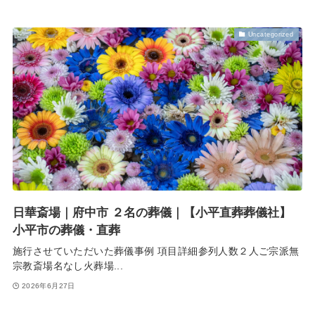
Uncategorized
日華斎場｜府中市 ２名の葬儀｜【小平直葬葬儀社】
小平市の葬儀・直葬
施行させていただいた葬儀事例 項目詳細参列人数２人ご宗派無
宗教斎場名なし火葬場...
2026年6月27日