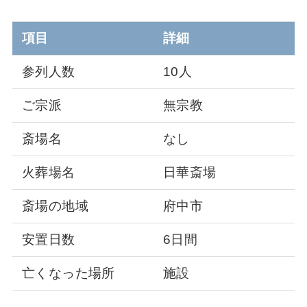
項目
詳細
参列人数
10人
ご宗派
無宗教
斎場名
なし
火葬場名
日華斎場
斎場の地域
府中市
安置日数
6日間
亡くなった場所
施設