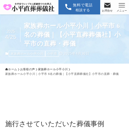
無料で電話
相談する
お問合せ
メニュー
家族葬ホール小平小川｜小平市 6
2025
名の葬儀｜【小平直葬葬儀社】小
4/25
平市の直葬・葬儀
2025年4月30日
家族葬ホール小平小川
小平市
ホーム
お客様の声
家族葬ホール小平小川
家族葬ホール小平小川｜小平市 6名の葬儀｜【小平直葬葬儀社】小平市の直葬・葬儀
施行させていただいた葬儀事例