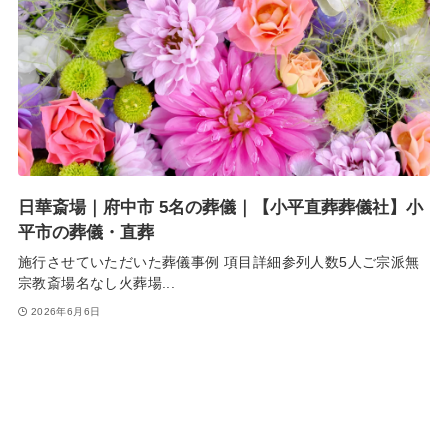
日華斎場｜府中市 5名の葬儀｜【小平直葬葬儀社】小
平市の葬儀・直葬
施行させていただいた葬儀事例 項目詳細参列人数5人ご宗派無
宗教斎場名なし火葬場...
2026年6月6日