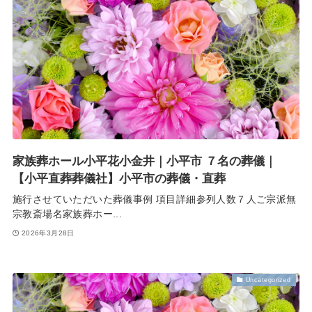
家族葬ホール小平花小金井｜小平市 ７名の葬儀｜
【小平直葬葬儀社】小平市の葬儀・直葬
施行させていただいた葬儀事例 項目詳細参列人数７人ご宗派無
宗教斎場名家族葬ホー...
2026年3月28日
Uncategorized