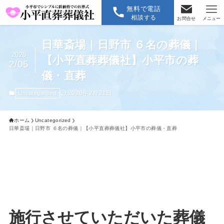
無料で電話
相談する
お問合せ
メニュー
日華斎場｜日野市 ６名の葬儀｜
2026
【小平直葬葬儀社】小平市の葬
2/05
儀・直葬
2026年2月21日
Uncategorized
ホーム
Uncategorized
日華斎場｜日野市 ６名の葬儀｜【小平直葬葬儀社】小平市の葬儀・直葬
施行させていただいた葬儀