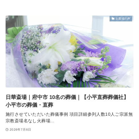
お客様の声
日華斎場｜府中市 10名の葬儀｜【小平直葬葬儀社】
小平市の葬儀・直葬
施行させていただいた葬儀事例 項目詳細参列人数10人ご宗派無
宗教斎場名なし火葬場...
2026年7月6日