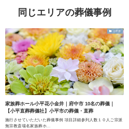
同じエリアの葬儀事例
小平市
家族葬ホール小平花小金井｜府中市 10名の葬儀｜
【小平直葬葬儀社】小平市の葬儀・直葬
施行させていただいた葬儀事例 項目詳細参列人数１０人ご宗派
無宗教斎場名家族葬ホ...