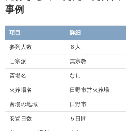
事例
項目
詳細
参列人数
６人
ご宗派
無宗教
斎場名
なし
火葬場名
日野市営火葬場
斎場の地域
日野市
安置日数
５日間