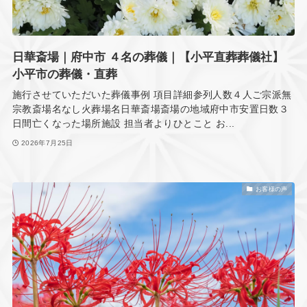
日華斎場｜府中市 ４名の葬儀｜【小平直葬葬儀社】
小平市の葬儀・直葬
施行させていただいた葬儀事例 項目詳細参列人数４人ご宗派無
宗教斎場名なし火葬場名日華斎場斎場の地域府中市安置日数３
日間亡くなった場所施設 担当者よりひとこと お...
2026年7月25日
お客様の声