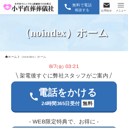
無料で電話
相談する
お問合せ
メニュー
（noindex）ホーム
ホーム
（noindex）ホーム
8/7
03:21
(金)
架電後すぐに弊社スタッフがご案内
電話をかける
24時間365日受付
無料
- WEB限定特典で、お得に -