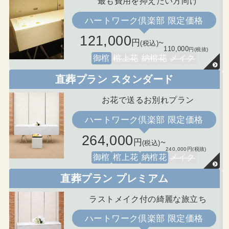
最も費用を抑えたい方向け
ハートワーク倶楽部 限定価格
121,000
円
~
(税込)
110,000
円(税抜)
御棺
棺上花
納棺花
メイク
直葬プラン スタンダード
お花で送るお別れプラン
ハートワーク倶楽部 限定価格
264,000
円
~
(税込)
240,000円(税抜)
御棺
棺上花
納棺花
メイク
直葬プラン プレミアム
ラストメイク付の綺麗な旅立ち
ハートワーク倶楽部 限定価格