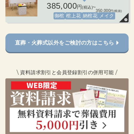
385,000
円
~
(税込)
350,000
円(税抜)
御棺
棺上花
納棺花
メイク
直葬・火葬式以外をご検討の方はこちら
資料請求割引と会員登録割引の併用可能