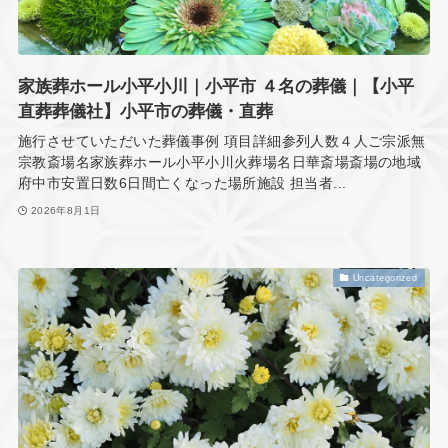
家族葬ホール小平小川｜小平市 ４名の葬儀｜【小平
直葬葬儀社】小平市の葬儀・直葬
施行させていただいた葬儀事例 項目詳細参列人数４人ご宗派無
宗教斎場名家族葬ホール小平小川火葬場名日華斎場斎場の地域
府中市安置日数6日間亡くなった場所施設 担当者...
2026年8月1日
Uncategorized