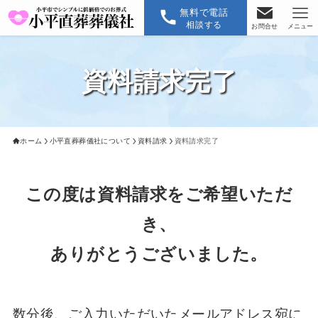
無料で電話
相談する
お問合せ
メニュー
資料請求完了
ホーム
小平直葬葬儀社について
資料請求
資料請求完了
この度は資料請求をご希望いただ
き、
ありがとうございました。
数分後、ご入力いただいたメールアドレス宛に